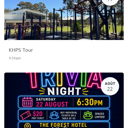
KHPS Tour
9:30am
AOÛT
22