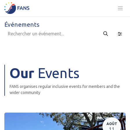
Se rendre au contenu
Événements
Our
Events
FANS organises regular inclusive events for members and the
wider community
AOÛT
11