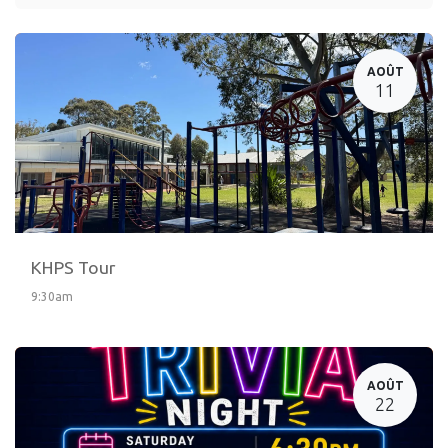
AOÛT
11
KHPS Tour
9:30am
AOÛT
22