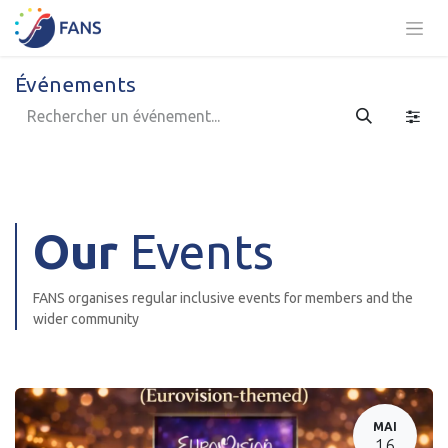
Se rendre au contenu
Événements
Our
Events
FANS organises regular inclusive events for members and the
wider community
MAI
16