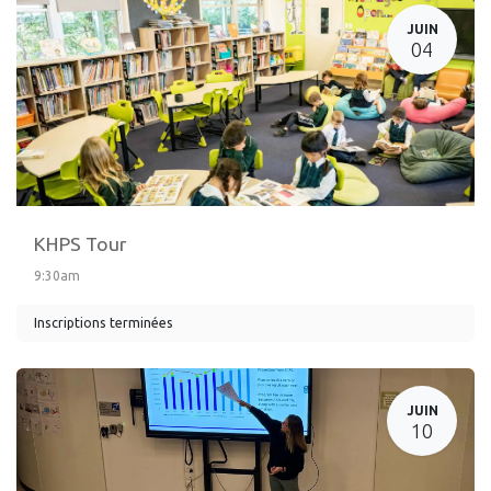
JUIN
04
KHPS Tour
9:30am
Inscriptions terminées
JUIN
10